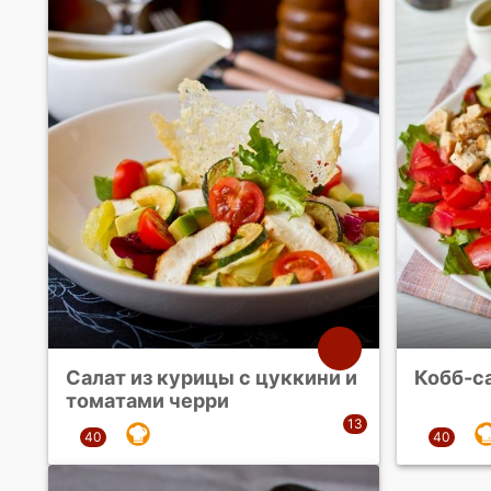
Салат из курицы с цуккини и
Кобб-с
томатами черри