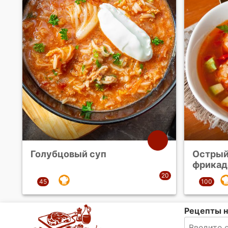
Голубцовый суп
Острый
фрикад
Рецепты н